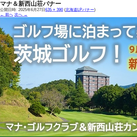
マナ＆新西山荘バナー
公開日時:
2025年6月27日
635 × 390
(
北海道LPバナー
)
← 前へ
次へ →