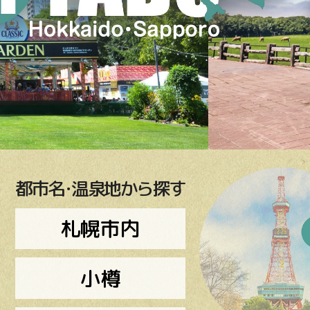
都市名･温泉地から探す
札幌市内
小樽