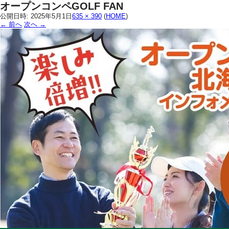
オープンコンペGOLF FAN
公開日時:
2025年5月1日
635 × 390
(
HOME
)
← 前へ
次へ →