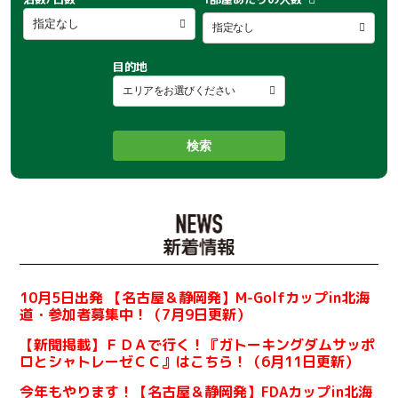
目的地
検索
10月5日出発 【名古屋＆静岡発】M-Golfカップin北海
道・参加者募集中！（7月9日更新）
【新聞掲載】ＦＤＡで行く！『ガトーキングダムサッポ
ロとシャトレーゼＣＣ』はこちら！（6月11日更新）
今年もやります！【名古屋＆静岡発】FDAカップin北海