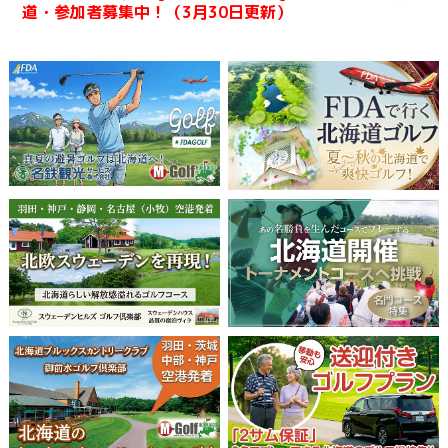
道・参加者募集中！（3月30日更新）
4月6日出発「名鉄グループ杯ｉｎ愛知・犬山3日間」催
行決定！申込締切間近！（3月5日更新）
M-Golf茨城「ＰＧＭスペシャル」４月出発発売開始！
（1月30日更新）
年末年始の営業体制について
北海道発＊2025-26年版のM-GOLF合冊カタログが出来
ました！（10月3日更新）
2025年度版M-GOLF総合カタログの完成は10月上旬予
定！（8月22日更新）
第4回 FDA（ﾌｼﾞﾄﾞﾘｰﾑｴｱﾗｲﾝ）カップin北海道 『10月大
会参加者募集中！』（7月11日更新）
第3回 FDA（ﾌｼﾞﾄﾞﾘｰﾑｴｱﾗｲﾝ）カップin北海道 『5月大会
催行決定！』（4月10日更新）
m-golf.jpサイトリニューアル！宿泊だけでも予約可能
に！！（3月21日更新）