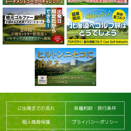
◆大人気御礼！3月出発茨城行き満席のお詫びと空席状
況◆（2月12日更新）
◆12月13日(金) 臨時休業のお知らせ◆（11月25日更
新）
【新聞掲載】宿泊＋ゴルフプラン『静岡カントリー3日
間・4日間』はこちら！（11月22日更新）
【新聞掲載】3月4日出発「スポニチ杯ｉｎ静岡カント
リー」催行決定！残席わずか！（11月21日更新）
2024年度 M-Golf パンフレットが完成しました！（10
月7日更新）
M-Golf 茨城新商品『つくばゴルフ』web先行予約受付
中！！（9月18日更新）
10月21日（月）名鉄観光プレゼンツ 新作ゴルフツアー
発表記念コンペ満員御礼(9/3更新）
開催コース： ザ・ノースカントリーゴルフクラブ（キ
ご出発までの流れ
各種約款・旅行条件
ャンセル待ちとなります）
おかげさまで15周年！添乗員同行・冬季 国内ゴルフコ
個人情報保護
プライバシーポリシー
ンペツアー販売開始！(8/21更新）