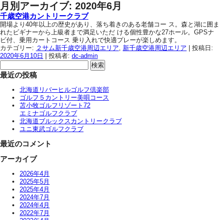
月別アーカイブ:
2020年6月
千歳空港カントリークラブ
開場より40年以上の歴史があり、落ち着きのある老舗コー ス。森と湖に囲ま
れたビギナーから上級者まで満足いただ ける個性豊かな27ホール。GPSナ
ビ付、乗用カートコース 乗り入れで快適プレーが楽しめます。
カテゴリー:
２サム新千歳空港周辺エリア
,
新千歳空港周辺エリア
| 投稿日:
2020年6月10日
|
投稿者:
dc-admin
検
索:
最近の投稿
北海道リバーヒルゴルフ倶楽部
ゴルフ５カントリー美唄コース
苫小牧ゴルフリゾート72
エミナゴルフクラブ
北海道ブルックスカントリークラブ
ユニ東武ゴルフクラブ
最近のコメント
アーカイブ
2026年4月
2025年5月
2025年4月
2024年7月
2024年4月
2022年7月